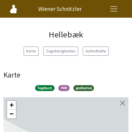
Wiener Schnitzler
Hellebæk
Karte
Zugehörigkeiten
Aufenthalte
Karte
Tagebuch
PMB
geoNames
+
−