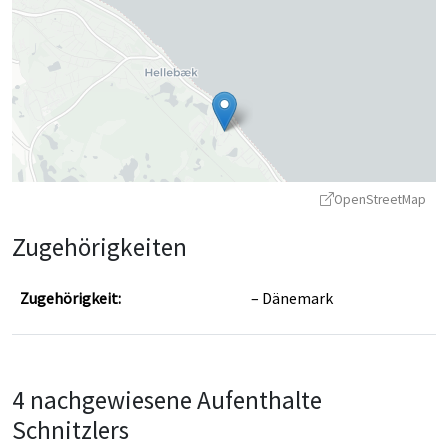
OpenStreetMap
Zugehörigkeiten
Zugehörigkeit:
Dänemark
Leaflet
|
©
OpenStreetMap
contributors ©
CARTO
4 nachgewiesene Aufenthalte
Schnitzlers