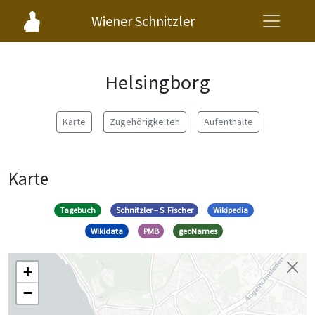
Wiener Schnitzler
Helsingborg
Karte
Zugehörigkeiten
Aufenthalte
Karte
Tagebuch
Schnitzler – S. Fischer
Wikipedia
Wikidata
PMB
geoNames
+
−