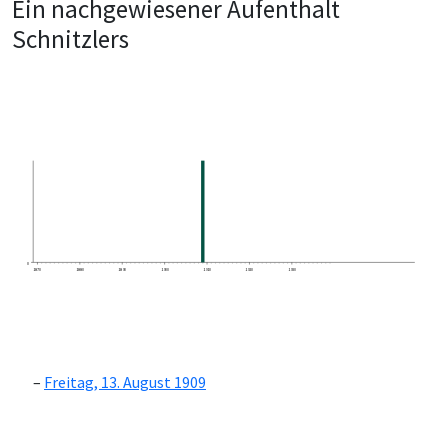
Ein nachgewiesener Aufenthalt
Schnitzlers
0
1870
1880
1890
1900
1910
1920
1930
Freitag, 13. August 1909