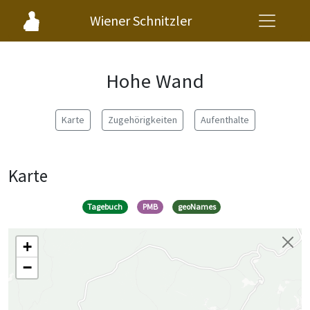
Wiener Schnitzler
Hohe Wand
Karte
Zugehörigkeiten
Aufenthalte
Karte
Tagebuch
PMB
geoNames
+
−