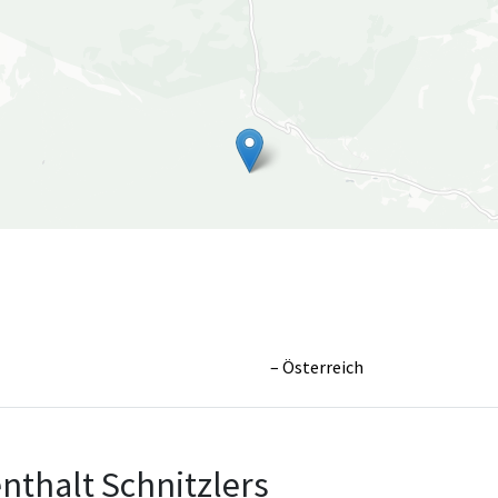
Österreich
Leaflet
|
©
OpenS
nthalt Schnitzlers