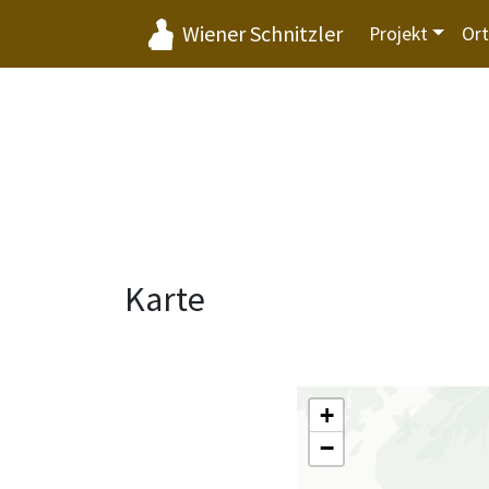
Wiener Schnitzler
Projekt
Or
Karte
+
−