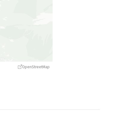
OpenStreetMap
treetMap
contributors ©
CARTO