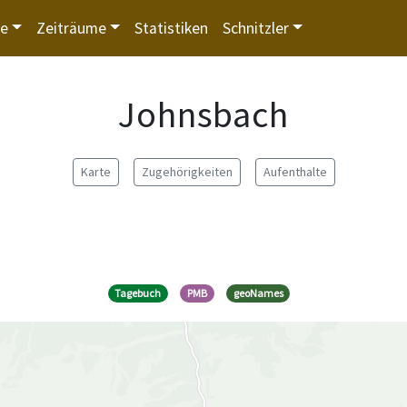
te
Zeiträume
Statistiken
Schnitzler
Johnsbach
Karte
Zugehörigkeiten
Aufenthalte
Tagebuch
PMB
geoNames