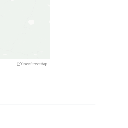
OpenStreetMap
treetMap
contributors ©
CARTO