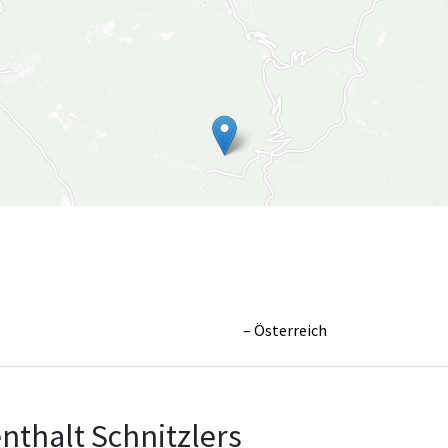
Österreich
Leaflet
|
©
OpenS
nthalt Schnitzlers