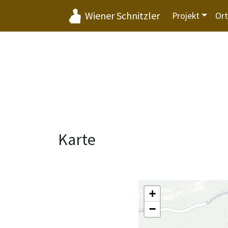
Wiener Schnitzler
Projekt
Or
Karte
+
−