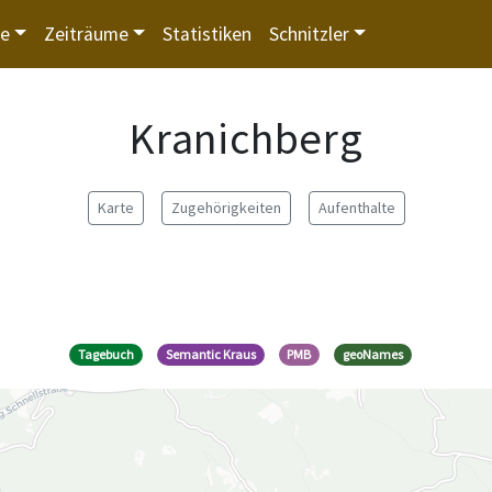
te
Zeiträume
Statistiken
Schnitzler
Kranichberg
Karte
Zugehörigkeiten
Aufenthalte
Tagebuch
Semantic Kraus
PMB
geoNames