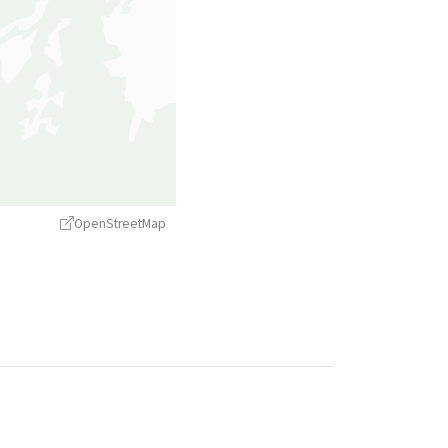
OpenStreetMap
treetMap
contributors ©
CARTO