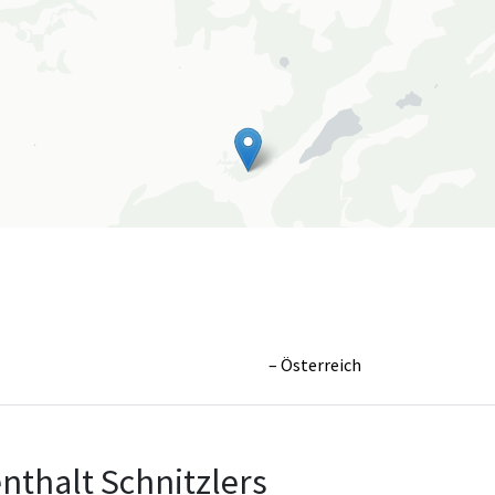
Österreich
Leaflet
|
©
OpenS
nthalt Schnitzlers