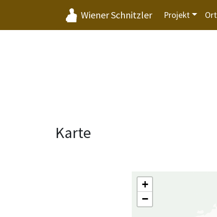
Wiener Schnitzler
Projekt
Or
Karte
+
−