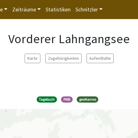
te
Zeiträume
Statistiken
Schnitzler
Vorderer Lahngangsee
Karte
Zugehörigkeiten
Aufenthalte
Tagebuch
PMB
geoNames