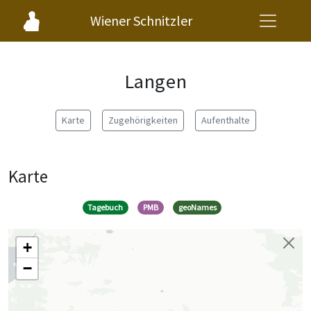
Wiener Schnitzler
Langen
Karte
Zugehörigkeiten
Aufenthalte
Karte
Tagebuch
PMB
geoNames
+
−