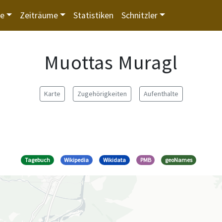
te
Zeiträume
Statistiken
Schnitzler
Muottas Muragl
Karte
Zugehörigkeiten
Aufenthalte
Tagebuch
Wikipedia
Wikidata
PMB
geoNames