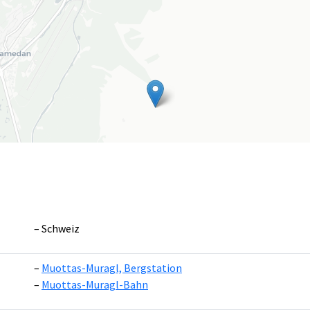
Schweiz
Muottas-Muragl, Bergstation
Leaflet
|
©
OpenS
Muottas-Muragl-Bahn