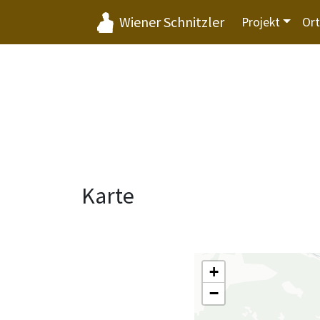
Wiener Schnitzler
Projekt
Or
Karte
+
−