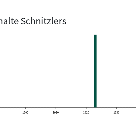
alte Schnitzlers
1900
1910
1920
1930