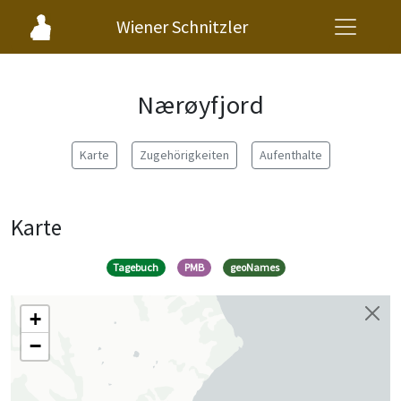
Wiener Schnitzler
Nærøyfjord
Karte
Zugehörigkeiten
Aufenthalte
Karte
Tagebuch
PMB
geoNames
+
−