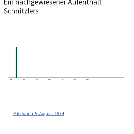
Ein nachgewiesener Aufenthalt
Schnitzlers
0
1870
1880
1890
1900
1910
1920
1930
Mittwoch, 5. August 1874