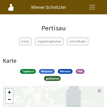
Wiener Schnitzler
Pertisau
Karte
Zugehörigkeiten
Aufenthalte
Karte
Tagebuch
Wikipedia
Wikidata
PMB
geoNames
+
−