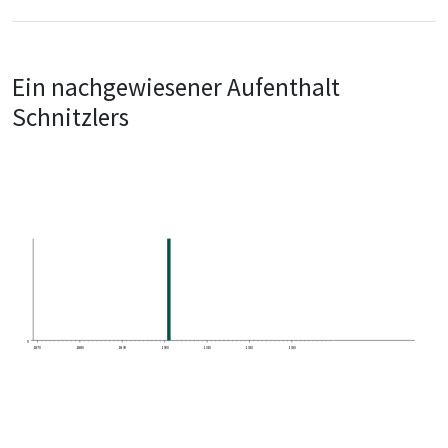
Ein nachgewiesener Aufenthalt
Schnitzlers
0
1870
1880
1890
1900
1910
1920
1930