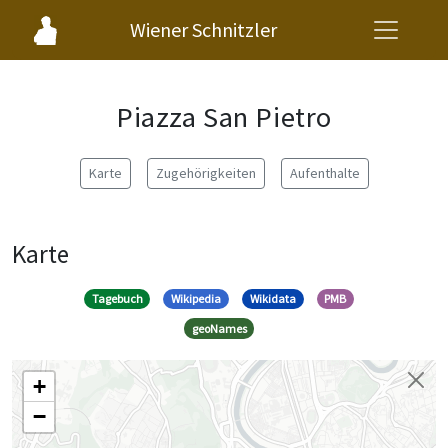
Wiener Schnitzler
Piazza San Pietro
Karte
Zugehörigkeiten
Aufenthalte
Karte
Tagebuch
Wikipedia
Wikidata
PMB
geoNames
+
−