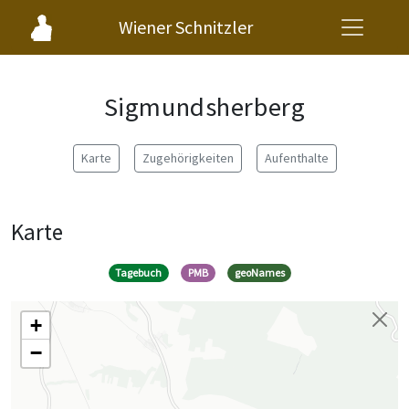
Wiener Schnitzler
Sigmundsherberg
Karte
Zugehörigkeiten
Aufenthalte
Karte
Tagebuch
PMB
geoNames
+
−