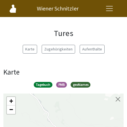
Wiener Schnitzler
Tures
Karte
Zugehörigkeiten
Aufenthalte
Karte
Tagebuch
PMB
geoNames
+
−