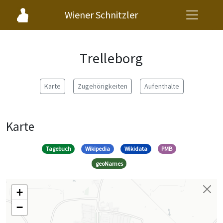
Wiener Schnitzler
Trelleborg
Karte
Zugehörigkeiten
Aufenthalte
Karte
Tagebuch
Wikipedia
Wikidata
PMB
geoNames
+
−