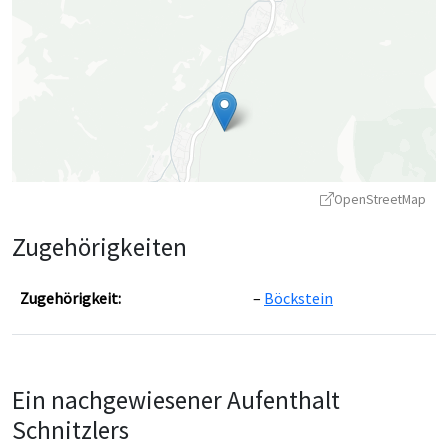
OpenStreetMap
Zugehörigkeiten
Zugehörigkeit:
Böckstein
Leaflet
|
©
OpenStreetMap
contributors ©
CARTO
Ein nachgewiesener Aufenthalt
Schnitzlers