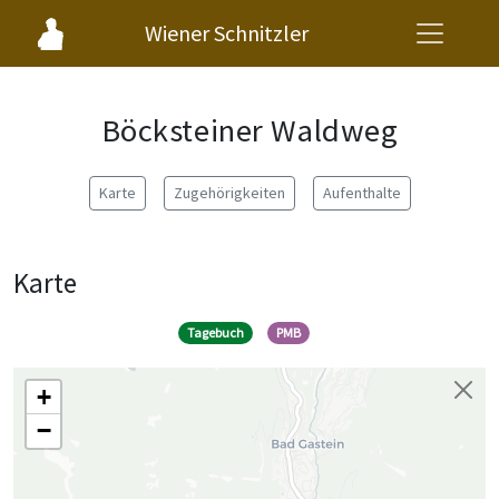
Wiener Schnitzler
Böcksteiner Waldweg
Karte
Zugehörigkeiten
Aufenthalte
Karte
Tagebuch
PMB
+
−