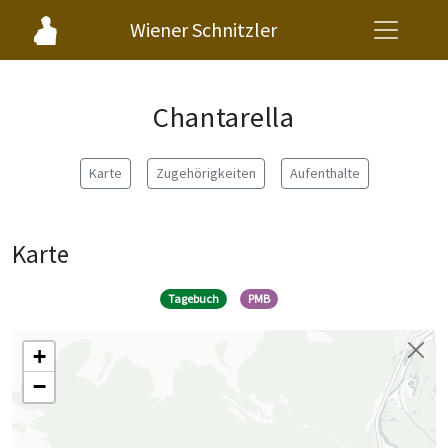
Wiener Schnitzler
Chantarella
Karte
Zugehörigkeiten
Aufenthalte
Karte
Tagebuch
PMB
+
−