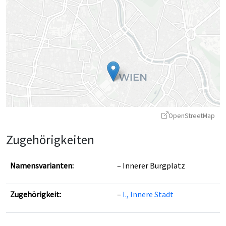
OpenStreetMap
Zugehörigkeiten
Namensvarianten:
Innerer Burgplatz
Zugehörigkeit:
I., Innere Stadt
Leaflet
|
©
OpenStreetMap
contributors ©
CARTO