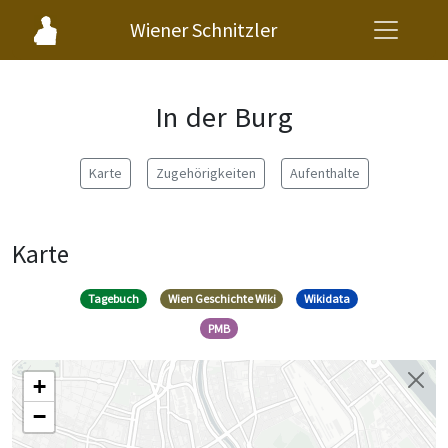
Wiener Schnitzler
In der Burg
Karte
Zugehörigkeiten
Aufenthalte
Karte
Tagebuch
Wien Geschichte Wiki
Wikidata
PMB
+
−