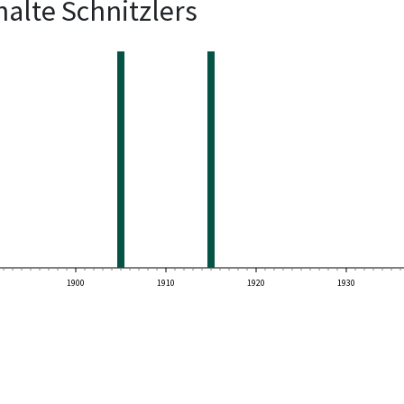
alte Schnitzlers
1900
1910
1920
1930