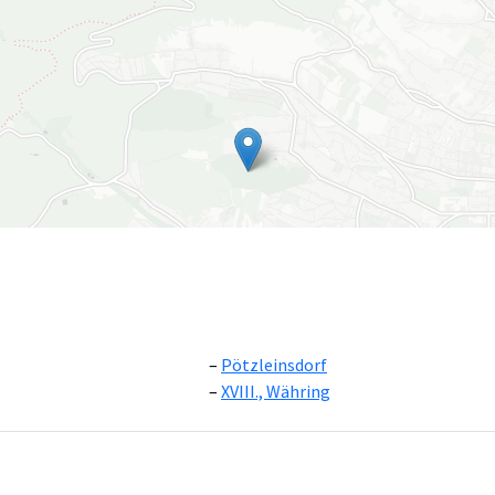
Pötzleinsdorf
XVIII., Währing
Leaflet
|
©
OpenS