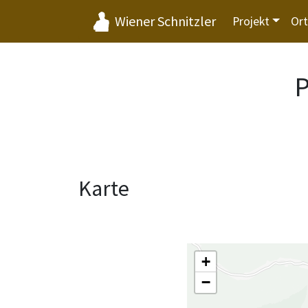
Wiener Schnitzler
Projekt
Or
P
Karte
+
−