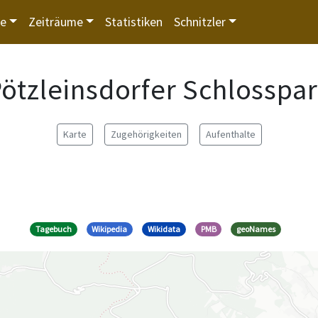
te
Zeiträume
Statistiken
Schnitzler
ötzleinsdorfer Schlosspa
Karte
Zugehörigkeiten
Aufenthalte
Tagebuch
Wikipedia
Wikidata
PMB
geoNames