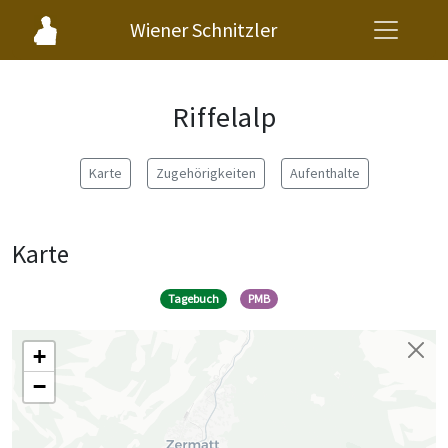
Wiener Schnitzler
Riffelalp
Karte
Zugehörigkeiten
Aufenthalte
Karte
Tagebuch
PMB
+
−