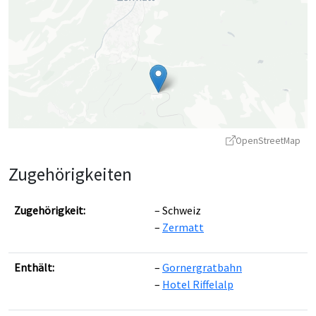
OpenStreetMap
Zugehörigkeiten
Zugehörigkeit:
Schweiz
Zermatt
Leaflet
|
©
OpenStreetMap
contributors ©
CARTO
Enthält:
Gornergratbahn
Hotel Riffelalp