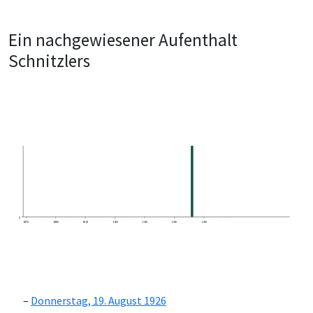
Ein nachgewiesener Aufenthalt
Schnitzlers
0
1870
1880
1890
1900
1910
1920
1930
Donnerstag, 19. August 1926