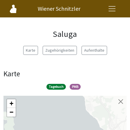
Wiener Schnitzler
Saluga
Karte
Zugehörigkeiten
Aufenthalte
Karte
Tagebuch
PMB
+
−