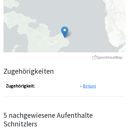
OpenStreetMap
Zugehörigkeiten
Zugehörigkeit:
Brijuni
Leaflet
|
©
OpenStreetMap
contributors ©
CARTO
5 nachgewiesene Aufenthalte
Schnitzlers