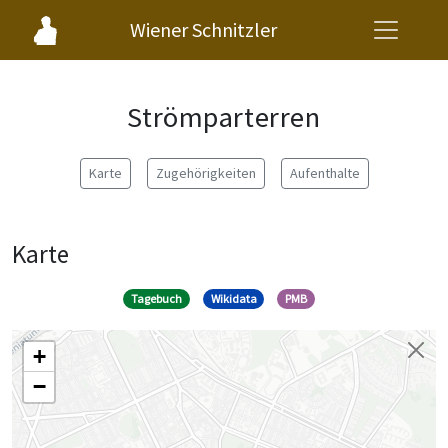
Wiener Schnitzler
Strömparterren
Karte
Zugehörigkeiten
Aufenthalte
Karte
Tagebuch
Wikidata
PMB
+
−