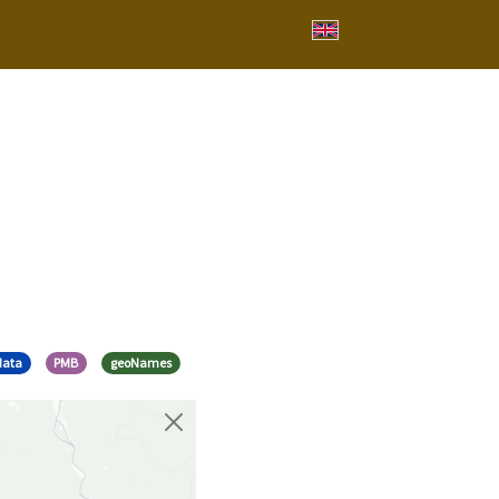
data
PMB
geoNames