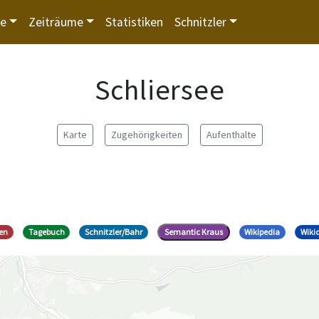
te
Zeiträume
Statistiken
Schnitzler
Schliersee
Karte
Zugehörigkeiten
Aufenthalte
ren
Tagebuch
Schnitzler/Bahr
Semantic Kraus
Wikipedia
Wiki