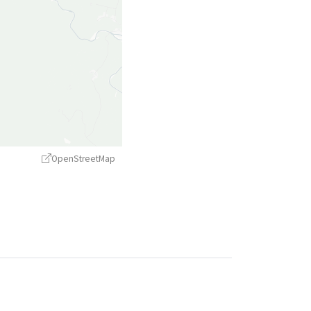
OpenStreetMap
treetMap
contributors ©
CARTO