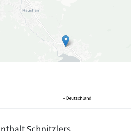
Deutschland
Leaflet
|
©
OpenS
nthalt Schnitzlers