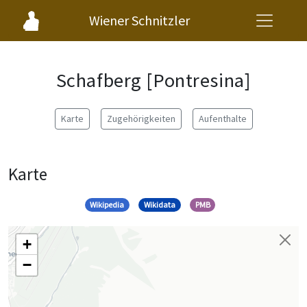
Wiener Schnitzler
Schafberg [Pontresina]
Karte
Zugehörigkeiten
Aufenthalte
Karte
Wikipedia
Wikidata
PMB
+
−