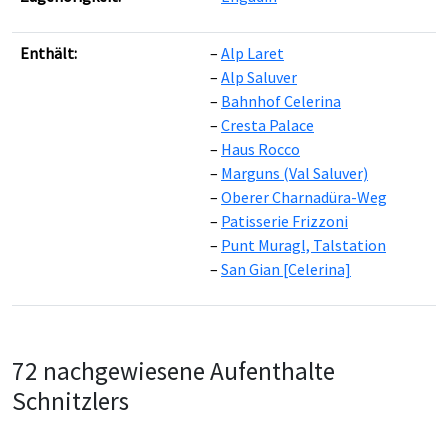
Leaflet
|
©
OpenStreetMap
contributors ©
CARTO
Enthält:
Alp Laret
Alp Saluver
Bahnhof Celerina
Cresta Palace
Haus Rocco
Marguns (Val Saluver)
Oberer Charnadüra-Weg
Patisserie Frizzoni
Punt Muragl, Talstation
San Gian [Celerina]
72 nachgewiesene Aufenthalte
Schnitzlers