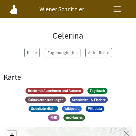
Wiener Schnitzler
Celerina
Karte
Zugehörigkeiten
Aufenthalte
Karte
Briefe mit Autorinnen und Autoren
Tagebuch
Kulturveranstaltungen
Schnitzler – S. Fischer
Schnitzler/Bahr
Wikipedia
Wikidata
PMB
geoNames
+