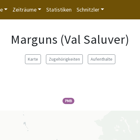
te
Zeiträume
Statistiken
Schnitzler
Marguns (Val Saluver)
Karte
Zugehörigkeiten
Aufenthalte
PMB