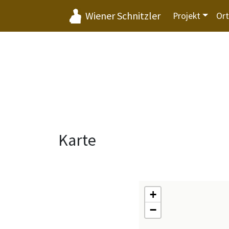
Wiener Schnitzler
Projekt
Or
Karte
+
−