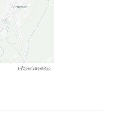
OpenStreetMap
treetMap
contributors ©
CARTO