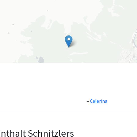
Celerina
Leaflet
|
©
OpenS
nthalt Schnitzlers