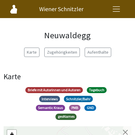
Wiener Schnitzler
Neuwaldegg
Karte
Zugehörigkeiten
Aufenthalte
Karte
Briefe mit Autorinnen und Autoren
Tagebuch
Interviews
Schnitzler/Bahr
Semantic Kraus
PMB
GND
geoNames
+