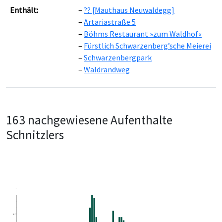
Leaflet
|
©
OpenStreetMap
contributors ©
CARTO
Enthält:
?? [Mauthaus Neuwaldegg]
Artariastraße 5
Böhms Restaurant »zum Waldhof«
Fürstlich Schwarzenberg’sche Meierei
Schwarzenbergpark
Waldrandweg
163 nachgewiesene Aufenthalte
Schnitzlers
10