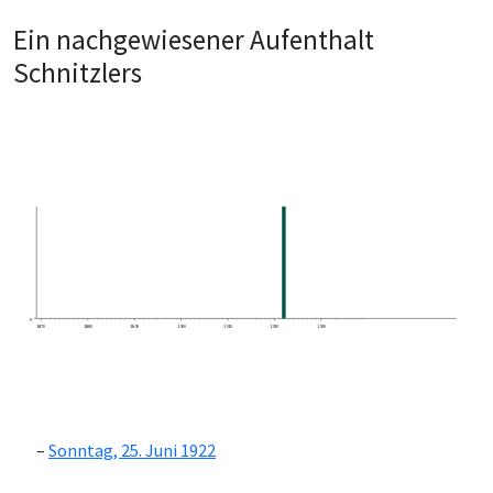
Ein nachgewiesener Aufenthalt
Schnitzlers
0
1870
1880
1890
1900
1910
1920
1930
Sonntag, 25. Juni 1922