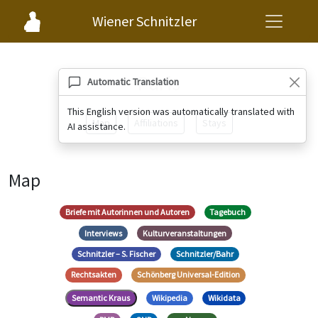
Wiener Schnitzler
Paris
Automatic Translation
This English version was automatically translated with
Map
Affiliations
Stays
AI assistance.
Map
Briefe mit Autorinnen und Autoren
Tagebuch
Interviews
Kulturveranstaltungen
Schnitzler – S. Fischer
Schnitzler/Bahr
Rechtsakten
Schönberg Universal-Edition
Semantic Kraus
Wikipedia
Wikidata