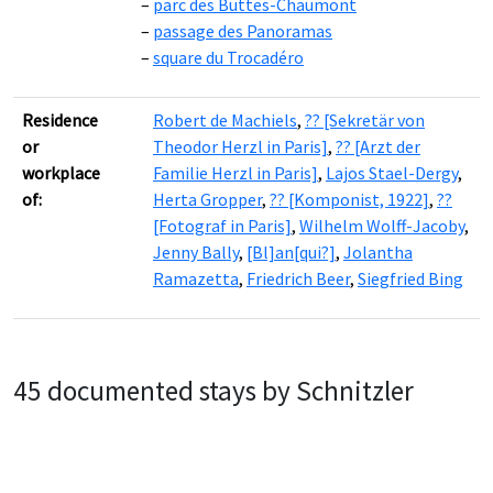
parc des Buttes-Chaumont
passage des Panoramas
square du Trocadéro
Residence
Robert de Machiels
,
?? [Sekretär von
or
Theodor Herzl in Paris]
,
?? [Arzt der
workplace
Familie Herzl in Paris]
,
Lajos Stael-Dergy
,
of:
Herta Gropper
,
?? [Komponist, 1922]
,
??
[Fotograf in Paris]
,
Wilhelm Wolff-Jacoby
,
Jenny Bally
,
[Bl]an[qui?]
,
Jolantha
Ramazetta
,
Friedrich Beer
,
Siegfried Bing
45 documented stays by Schnitzler