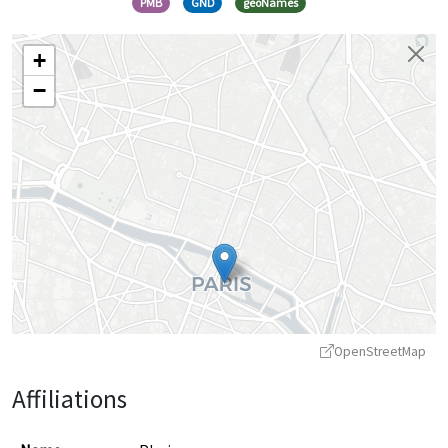
PMB
GND
geoNames
+
−
OpenStreetMap
Affiliations