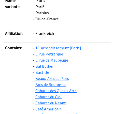
Name
P'ariz
variants:
Pariž
Parisius
Île-de-France
Leaflet
|
©
OpenStreetMap
contributors ©
CARTO
Affiliation:
Frankreich
Contains:
18. arrondissement [Paris]
5, rue Petrarque
5, rue de Maubeuge
Bal Bullier
Bastille
Beaux-Arts de Paris
Bois de Boulogne
Cabaret des Quat'z'Arts
Cabaret du Ciel
Cabaret du Néant
Café Americain