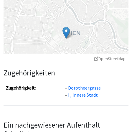
OpenStreetMap
Zugehörigkeiten
Zugehörigkeit:
Dorotheergasse
I., Innere Stadt
Leaflet
|
©
OpenStreetMap
contributors ©
CARTO
Ein nachgewiesener Aufenthalt