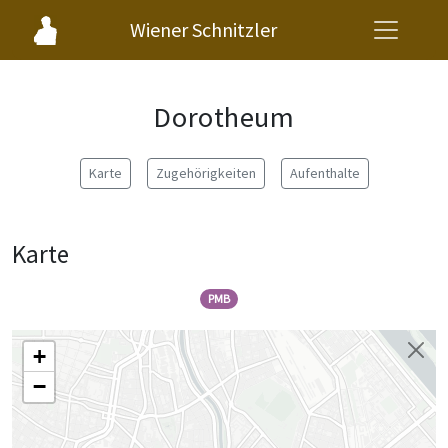
Wiener Schnitzler
Dorotheum
Karte
Zugehörigkeiten
Aufenthalte
Karte
PMB
+
−