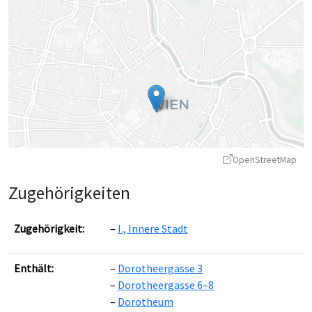
OpenStreetMap
Zugehörigkeiten
Zugehörigkeit:
I., Innere Stadt
Enthält:
Dorotheergasse 3
Leaflet
|
©
OpenStreetMap
contributors ©
CARTO
Dorotheergasse 6–8
Dorotheum