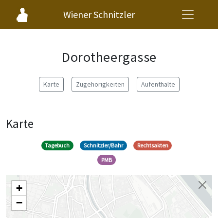
Wiener Schnitzler
Dorotheergasse
Karte
Zugehörigkeiten
Aufenthalte
Karte
Tagebuch
Schnitzler/Bahr
Rechtsakten
PMB
+
−