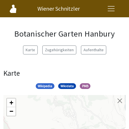
Wiener Schnitzler
Botanischer Garten Hanbury
Karte
Zugehörigkeiten
Aufenthalte
Karte
Wikipedia
Wikidata
PMB
+
−