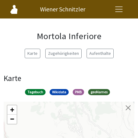
Wiener Schnitzler
Mortola Inferiore
Karte
Zugehörigkeiten
Aufenthalte
Karte
Tagebuch
Wikidata
PMB
geoNames
+
−