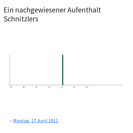
Ein nachgewiesener Aufenthalt
Schnitzlers
0
1870
1880
1890
1900
1910
1920
1930
Montag, 17. April 1911