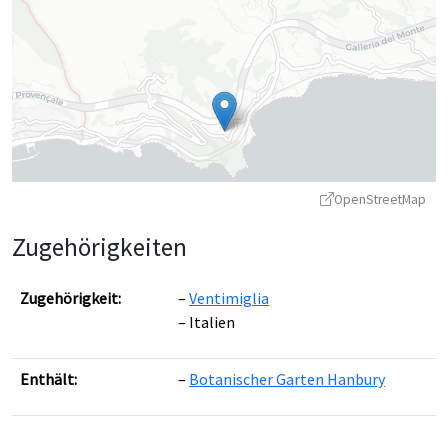
OpenStreetMap
Zugehörigkeiten
Zugehörigkeit:
Ventimiglia
Italien
Leaflet
|
©
OpenStreetMap
contributors ©
CARTO
Enthält:
Botanischer Garten Hanbury