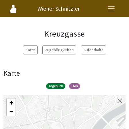
Wiener Schnitzler
Kreuzgasse
Karte
Zugehörigkeiten
Aufenthalte
Karte
Tagebuch
PMB
+
−