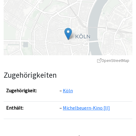
OpenStreetMap
Zugehörigkeiten
Zugehörigkeit:
Köln
Enthält:
Michelbeuern-Kino [II]
Leaflet
|
©
OpenStreetMap
contributors ©
CARTO